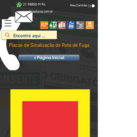
21 98850-9194
Meu Carrinho
contato@rioplacas.com.br
Placas de Sinalização de Rota de Fuga
< Página Inicial