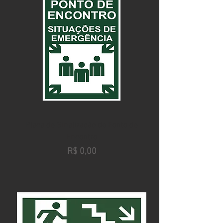
Placa de Sinalização de Ponto de
Encontro
Preço
R$ 0,00