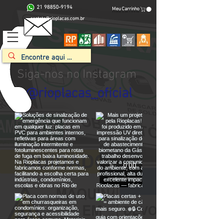
21 98850-9194
Meu Carrinho
contato@rioplacas.com.br
Siga-nos no Instagram
@rioplacas_oficial