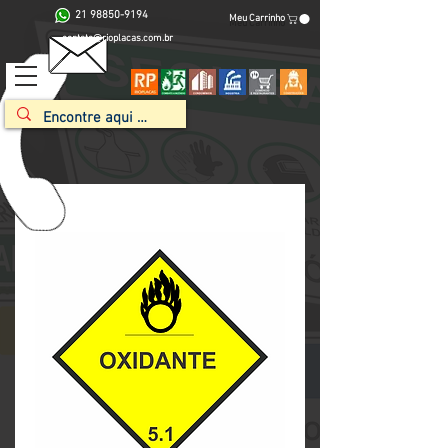
21 98850-9194
Meu Carrinho
contato@rioplacas.com.br