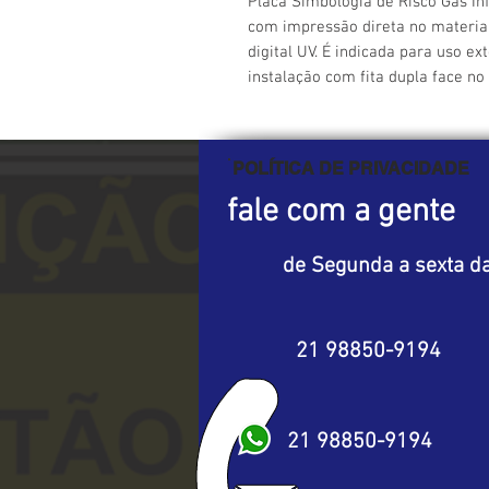
Placa Simbologia de Risco Gás In
com impressão direta no material
digital UV. É indicada para uso ex
instalação com fita dupla face no 
POLÍTICA DE PRIVACIDADE
fale com a gente
de Segunda a sexta da
21 98850-9194
21 98850-9194