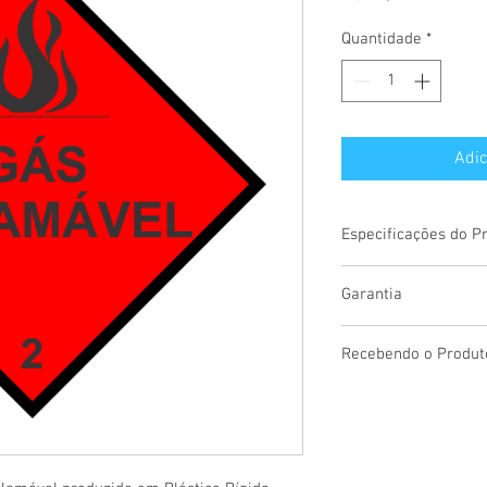
Quantidade
*
Adic
Especificações do P
Placa em Plástico Rígi
Garantia
Dimensão 30 x 30 cm
Impressão Digital UV d
Prazo de garantia : 3
Recebendo o Produt
ambientes internos e 
ambientes externos
Ao embalar o produto
O produto não está ga
conferência com o seu
uso.
importante conferir co
A limpeza do produto 
que está tudo perfeito.
úmido sem detergentes