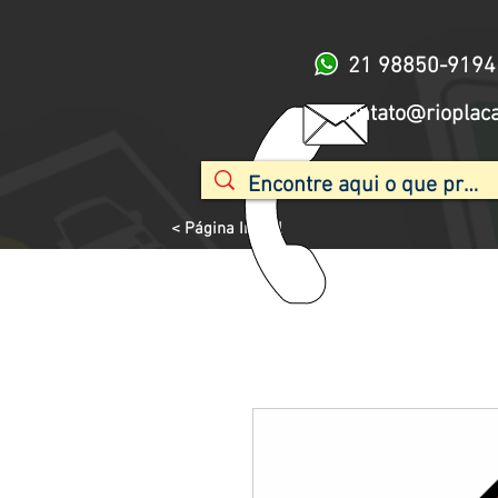
21 98850-9194
contato@rioplac
< Página Inicial