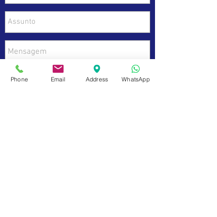
Phone
Email
Address
WhatsApp
Enviar
Dados da Empresa e Políticas do Site
fale com a gente
de Segunda a sexta das 9:00 às 17 h