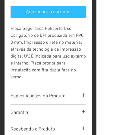
Adicionar ao carrinho
Placa Segurança Policorte Uso
Obrigatório de EPI produzida em PVC
3 mm. Impressão direta no material
através da tecnologia de impressão
digital UV. É indicada para uso externo
e interno. Placa pronta para
instalação com fita dupla face no
verso.
Especificações do Produto
Placa em PVC 3 mm impressão digital UV
Garantia
direta
Prazo de garantia : 36 meses quando
Recebendo o Produto
instalado em ambientes internos e 12