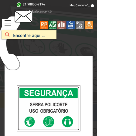
21 98850-9194
Meu Carrinho
contato@rioplacas.com.br