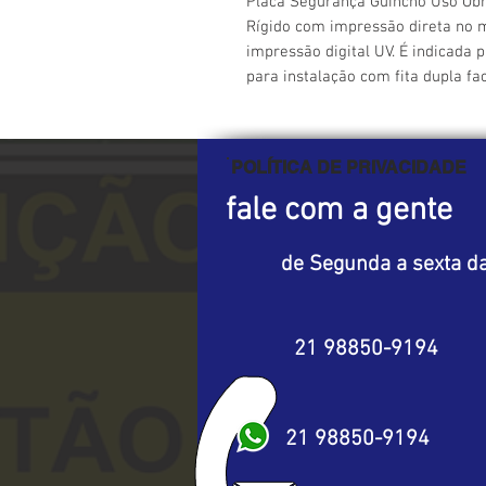
Placa Segurança Guincho Uso Obri
Rígido com impressão direta no ma
impressão digital UV. É indicada p
para instalação com fita dupla fa
POLÍTICA DE PRIVACIDADE
fale com a gente
de Segunda a sexta da
21 98850-9194
21 98850-9194