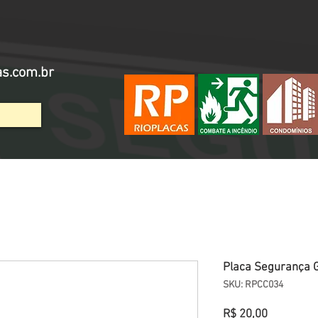
as.com.br
Placa Segurança G
SKU: RPCC034
Preço
R$ 20,00