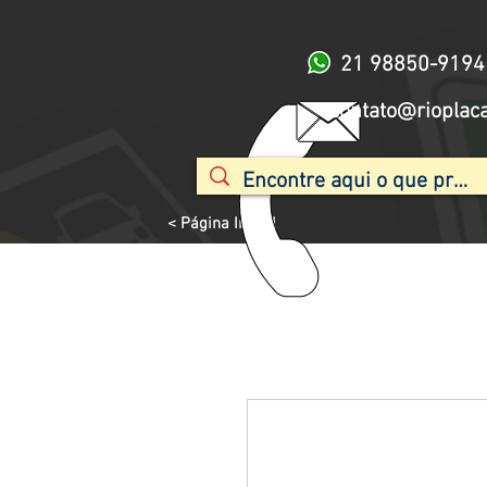
21 98850-9194
contato@rioplac
< Página Inicial