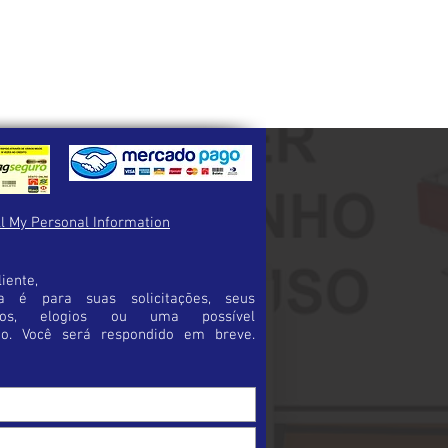
ferença entre o seu pedido e o
re em contato imediatamente para
necessárias para a troca.
inalizar a sua compra certifique-se de
duto certo.
a possibilidade de erro e trará maior
pra.
l My Personal Information
iente,
a é para suas solicitações, seus
rios, elogios ou uma possível
ão. Você será respondido em breve.