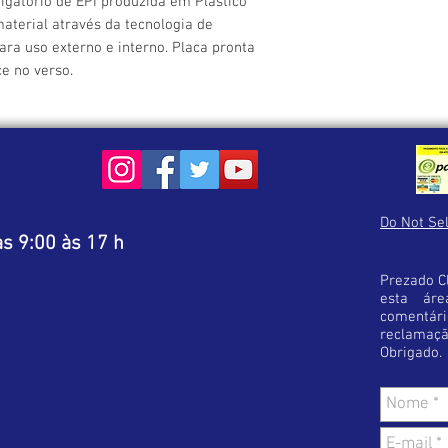
gatório de EPI produzida em Plástico 
Caso perceba alguma di
terial através da tecnologia de 
produto recebido, ent
ara uso externo e interno. Placa pronta 
receber as instruções 
ce no verso.
Lembre-se ! Antes de f
estar optando pelo pro
Esta cautela diminuirá 
satisfação em sua com
Do Not Sel
s 9:00 às 17 h
Prezado Cl
esta áre
comentá
reclamaç
Obrigado.