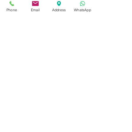
Phone
Email
Address
WhatsApp
Enviar
Dados da Empresa e Políticas do Site
fale com a gente
de Segunda a sexta das 9:00 às 17 h
21 98850-9194
contato@rioplacas.com.br