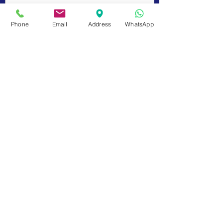
Phone
Email
Address
WhatsApp
Enviar
Dados da Empresa e Políticas do Site
fale com a gente
de Segunda a sexta das 9:00 às 17 h
21 98850-9194
contato@rioplacas.com.br