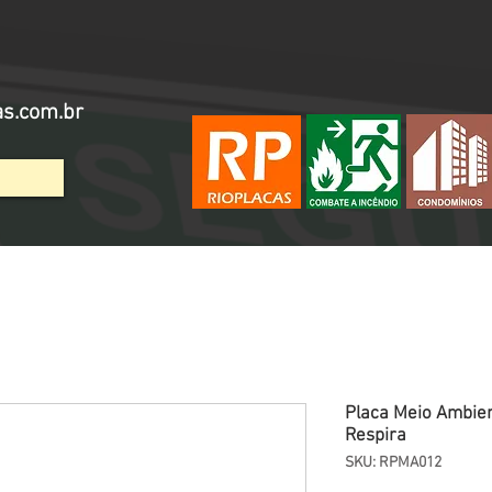
as.com.br
Placa Meio Ambien
Respira
SKU: RPMA012