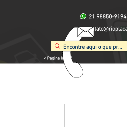
21 98850-9194
contato@rioplac
< Página Inicial