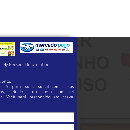
 ou produtos corrosivos.
ferença entre o seu pedido e o
re em contato imediatamente para
necessárias para a troca.
inalizar a sua compra certifique-se de
duto certo.
a possibilidade de erro e trará maior
pra.
l My Personal Information
iente,
a é para suas solicitações, seus
rios, elogios ou uma possível
ão. Você será respondido em breve.