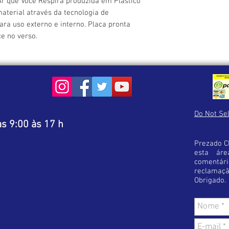
r que Você Respira produzida em Plástico 
úmido sem detergentes
terial através da tecnologia de 
Caso perceba alguma di
ara uso externo e interno. Placa pronta 
produto recebido, ent
ce no verso.
receber as instruções 
Lembre-se ! Antes de f
estar optando pelo pro
Esta cautela diminuirá 
satisfação em sua com
Do Not Sel
s 9:00 às 17 h
Prezado Cl
esta áre
comentá
reclamaç
Obrigado.