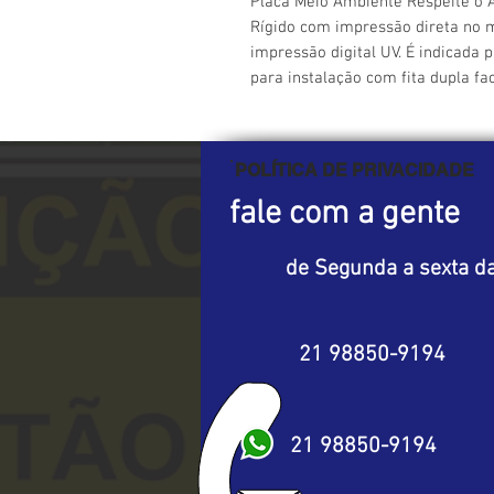
Placa Meio Ambiente Respeite o A
Rígido com impressão direta no ma
impressão digital UV. É indicada p
para instalação com fita dupla fa
POLÍTICA DE PRIVACIDADE
fale com a gente
de Segunda a sexta da
21 98850-9194
21 98850-9194