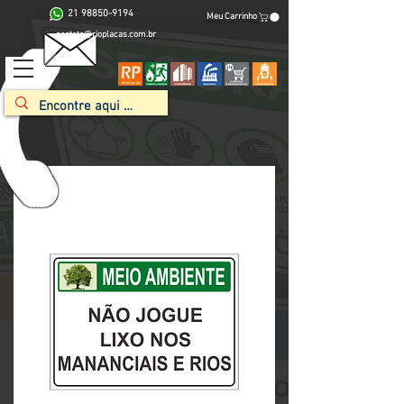
21 98850-9194
Meu Carrinho
contato@rioplacas.com.br