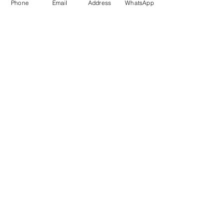
Phone
Email
Address
WhatsApp
Enviar
Dados da Empresa e Políticas do Site
fale com a gente
de Segunda a sexta das 9:00 às 17 h
21 98850-9194
contato@rioplacas.com.br