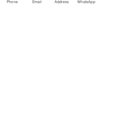
Phone
Email
Address
WhatsApp
Enviar
Dados da Empresa e Políticas do Site
fale com a gente
de Segunda a sexta das 9:00 às 17 h
21 98850-9194
contato@rioplacas.com.br