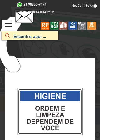
21 98850-9194
Meu Carrinho
contato@rioplacas.com.br