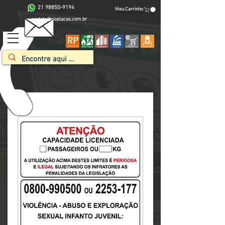
21 98850-9194
Meu Carrinho
contato@rioplacas.com.br