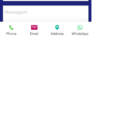
Phone
Email
Address
WhatsApp
Enviar
Dados da Empresa e Políticas do Site
fale com a gente
de Segunda a sexta das 9:00 às 17 h
21 98850-9194