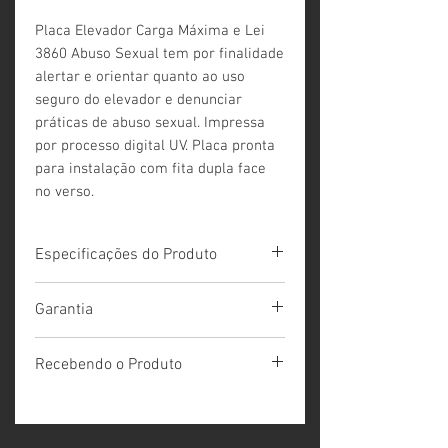
Placa Elevador Carga Máxima e Lei
3860 Abuso Sexual tem por finalidade
alertar e orientar quanto ao uso
seguro do elevador e denunciar
práticas de abuso sexual. Impressa
por processo digital UV. Placa pronta
para instalação com fita dupla face
no verso.
Especificações do Produto
Dimensões 25 x 15 cm
Garantia
Impressão digital UV
Prazo de garantia : 36 meses quando
Recebendo o Produto
instalado em ambientes internos e 12
meses instalado em ambientes externos
Ao embalar o produto na
O produto não está garantido contra
expedição procedemos uma conferência
depredações ou mal uso.
com o seu pedido. Porém ao recebê-