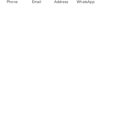
Phone
Email
Address
WhatsApp
Enviar
Dados da Empresa e Políticas do Site
fale com a gente
de Segunda a sexta das 9:00 às 17 h
21 98850-9194
contato@rioplacas.com.br