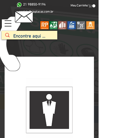
21 98850-9194
Meu Carrinho
contato@rioplacas.com.br