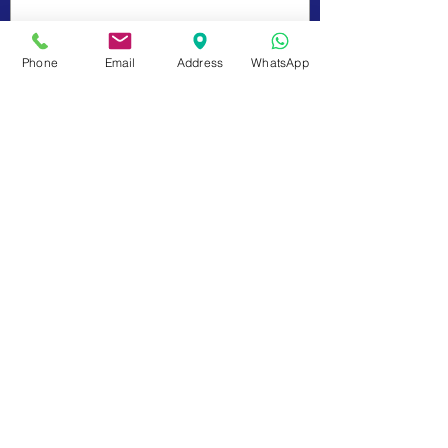
Phone
Email
Address
WhatsApp
Enviar
Dados da Empresa e Políticas do Site
fale com a gente
de Segunda a sexta das 9:00 às 17 h
21 98850-9194
contato@rioplacas.com.br