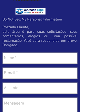
as informações necessárias para uma
procedermos a troca.
perfeita instalação
Lembre-se ! Antes de finalizar a sua
compra certifique-se de estar optando
pelo produto certo. Esta cautela diminuirá
Do Not Sell My Personal Information
a possibilidade de erro e trará maior
Prezado Cliente,
satisfação.
esta área é para suas solicitações, seus
comentários, elogios ou uma possível
reclamação. Você será respondido em breve.
Obrigado.