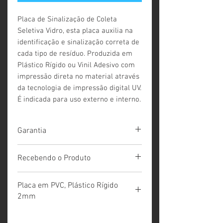
Placa de Sinalização de Coleta
Seletiva Vidro, esta placa auxilia na
identificação e sinalização correta de
cada tipo de resíduo. Produzida em
Plástico Rígido ou Vinil Adesivo com
impressão direta no material através
da tecnologia de impressão digital UV.
É indicada para uso externo e interno.
Garantia
Prazo de garantia : 36 meses quando
Recebendo o Produto
instalado em ambientes internos e 12
meses instalado em ambientes externos
Ao embalar o produto na
O produto não está garantido contra
Placa em PVC, Plástico Rígido
expedição procedemos uma conferência
depredações ou mal uso.
2mm
com o seu pedido. Porém ao recebê-
A limpeza do produto deve ser feita
lo é muito importante conferir com o seu
usando um pano macio e úmido sem
Impressão Digital UV direta no material
pedido para certificar-se de que está tudo
detergentes ou produtos corrosivos.