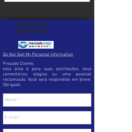
perfeito.
Caso perceba alguma diferença entre o
seu pedido e o produto recebido, entre em
POLÍTICA DE
contato imediatamente para receber as
PRIVACIDADE
instruções necessárias para a troca.
Lembre-se ! Antes de finalizar a sua
compra certifique-se de estar
Do Not Sell My Personal Information
optando pelo produto certo.
Prezado Cliente,
Esta cautela diminuirá a possibilidade de
esta área é para suas solicitações, seus
erro e trará maior satisfação em sua
comentários, elogios ou uma possível
compra.
reclamação. Você será respondido em breve.
Obrigado.