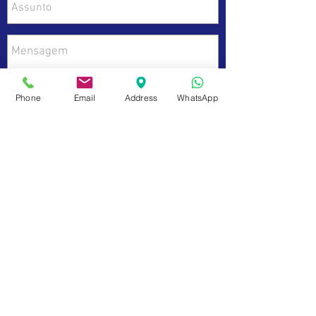
Phone
Email
Address
WhatsApp
Enviar
Dados da Empresa e Políticas do Site
fale com a gente
de Segunda a sexta das 9:00 às 17 h