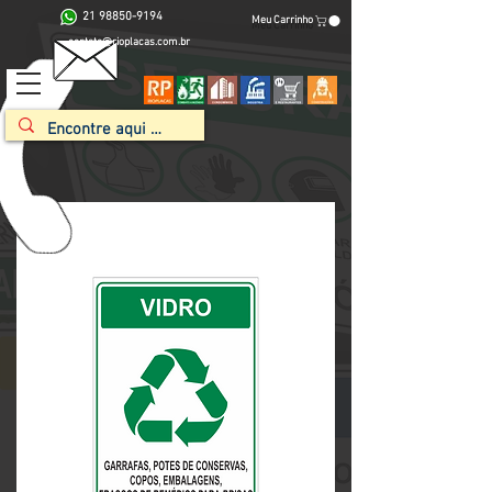
21 98850-9194
Meu Carrinho
contato@rioplacas.com.br