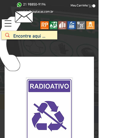
21 98850-9194
Meu Carrinho
contato@rioplacas.com.br