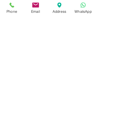
Phone
Email
Address
WhatsApp
Enviar
Dados da Empresa e Políticas do Site
fale com a gente
de Segunda a sexta das 9:00 às 17 h
21 98850-9194
contato@rioplacas.com.br