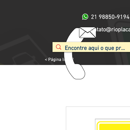
21 98850-9194
contato@rioplac
< Página Inicial