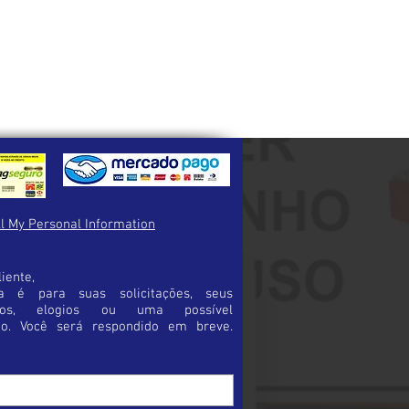
necessárias para a troca.
inalizar a sua compra certifique-se de
duto certo.
a possibilidade de erro e trará maior
pra.
l My Personal Information
iente,
a é para suas solicitações, seus
rios, elogios ou uma possível
ão. Você será respondido em breve.