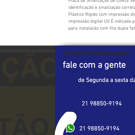
Placa de Sinalização de Coleta Sel
identificação e sinalização corret
Plástico Rígido com impressão dir
impressão digital UV. É indicada p
para instalação com fita dupla fa
POLÍTICA DE PRIVACIDADE
fale com a gente
de Segunda a sexta da
21 98850-9194
21 98850-9194