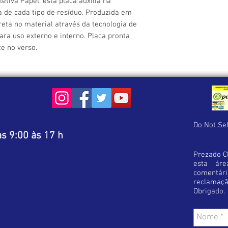
etiva Papel, esta placa auxilia na 
receber as instruções 
a de cada tipo de resíduo. Produzida em 
eta no material através da tecnologia de 
Lembre-se ! Antes de f
ara uso externo e interno. Placa pronta 
estar optando pelo pro
Esta cautela diminuirá 
ce no verso.
satisfação em sua com
Do Not Sel
s 9:00 às 17 h
Prezado Cl
esta áre
comentá
reclamaç
Obrigado.