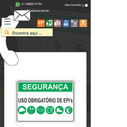
21 98850-9194
Meu Carrinho
contato@rioplacas.com.br