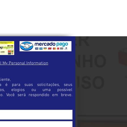
 ou produtos corrosivos.
ferença entre o seu pedido e o
re em contato imediatamente para
necessárias para a troca.
inalizar a sua compra certifique-se de
duto certo.
a possibilidade de erro e trará maior
pra.
l My Personal Information
iente,
a é para suas solicitações, seus
rios, elogios ou uma possível
ão. Você será respondido em breve.