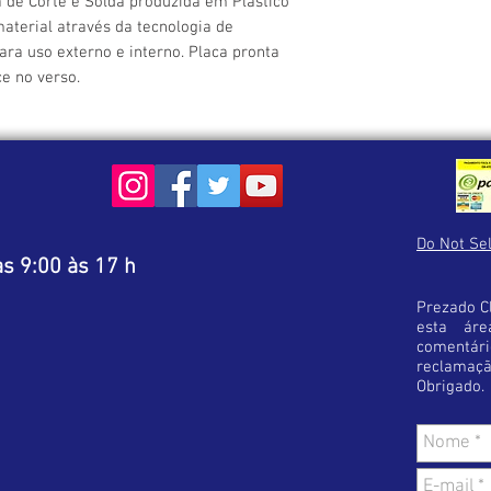
 de Corte e Solda produzida em Plástico 
úmido sem detergentes
terial através da tecnologia de 
Caso perceba alguma di
ara uso externo e interno. Placa pronta 
produto recebido, ent
ce no verso.
receber as instruções 
Lembre-se ! Antes de f
estar optando pelo pro
Esta cautela diminuirá 
satisfação em sua com
Do Not Sel
s 9:00 às 17 h
Prezado Cl
esta áre
comentá
reclamaç
Obrigado.