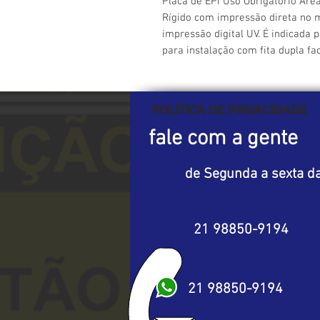
Placa de EPI Uso Obrigatório Área
Rígido com impressão direta no ma
impressão digital UV. É indicada p
para instalação com fita dupla fa
POLÍTICA DE PRIVACIDADE
fale com a gente
de Segunda a sexta da
21 98850-9194
21 98850-9194