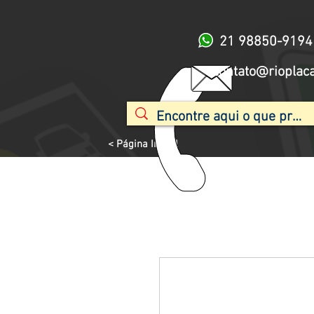
21 98850-9194
contato@rioplac
< Página Inicial