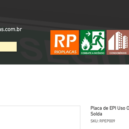
as.com.br
Placa de EPI Uso O
Solda
SKU: RPEP009