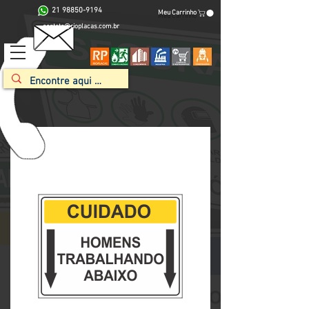
21 98850-9194
Meu Carrinho
contato@rioplacas.com.br