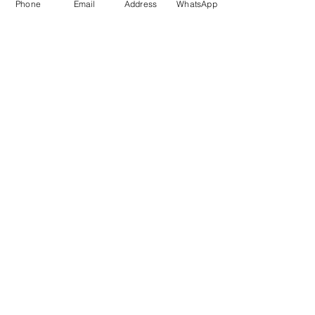
Phone
Email
Address
WhatsApp
Enviar
Dados da Empresa e Políticas do Site
fale com a gente
de Segunda a sexta das 9:00 às 17 h
21 98850-9194
contato@rioplacas.com.br