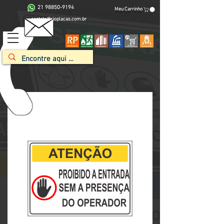
21 98850-9194
Meu Carrinho
contato@rioplacas.com.br