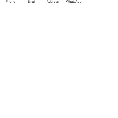
Phone
Email
Address
WhatsApp
Enviar
Dados da Empresa e Políticas do Site
fale com a gente
de Segunda a sexta das 9:00 às 17 h
21 98850-9194
contato@rioplacas.com.br