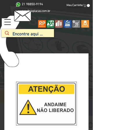
21 98850-9194
Meu Carrinho
contato@rioplacas.com.br