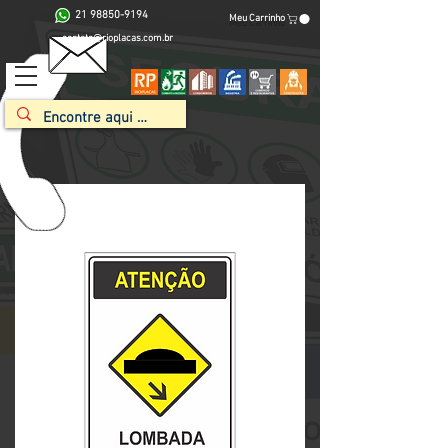
21 98850-9194
Meu Carrinho
contato@rioplacas.com.br