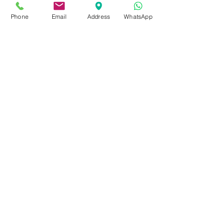
Phone
Email
Address
WhatsApp
Enviar
Dados da Empresa e Políticas do Site
fale com a gente
de Segunda a sexta das 9:00 às 17 h
21 98850-9194
contato@rioplacas.com.br