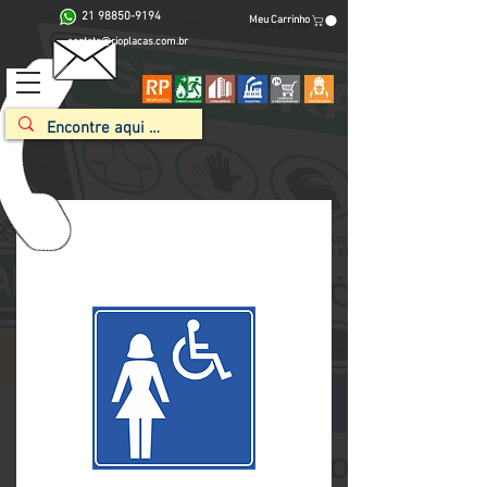
21 98850-9194
Meu Carrinho
contato@rioplacas.com.br