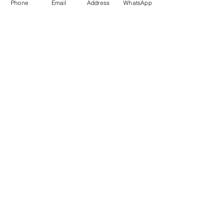
Phone
Email
Address
WhatsApp
Enviar
Dados da Empresa e Políticas do Site
fale com a gente
de Segunda a sexta das 9:00 às 17 h
21 98850-9194
contato@rioplacas.com.br