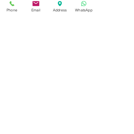
Phone
Email
Address
WhatsApp
Enviar
Dados da Empresa e Políticas do Site
fale com a gente
de Segunda a sexta das 9:00 às 17 h
21 98850-9194
contato@rioplacas.com.br