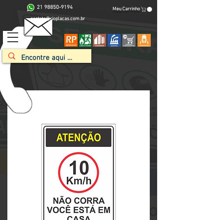
21 98850-9194
Meu Carrinho
contato@rioplacas.com.br